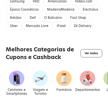
Samsung
Petz
Americanas
Hoteis.com
Época Cosméticos
MadeiraMadeira
Electrolux
Adidas
Dell
O Boticário
Fast Shop
Uber
Mercado Livre
iFood
Zé Delivery
Melhores Categorias de
Ver todas
Cupons e Cashback
Celulares e
Viagem e
Farmácia
Departamentos
Smartphones
Turismo