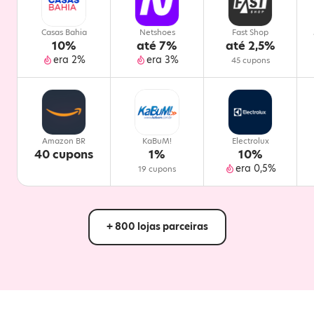
Casas Bahia
Netshoes
Fast Shop
10%
até 7%
até 2,5%
era 2%
era 3%
45 cupons
Amazon BR
KaBuM!
Electrolux
40 cupons
1%
10%
era 0,5%
19 cupons
+ 800 lojas parceiras