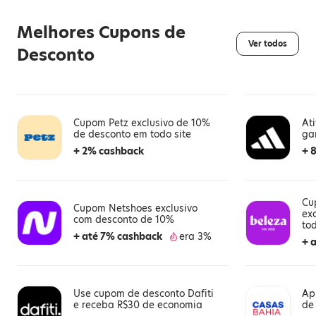
Melhores Cupons de
Ver todos
Desconto
Cupom Petz exclusivo de 10%
At
de desconto em todo site
ga
+ 2% cashback
+ 
Cu
Cupom Netshoes exclusivo
ex
com desconto de 10%
to
+ até 7% cashback
era 3%
+ 
Use cupom de desconto Dafiti
Ap
e receba R$30 de economia
de