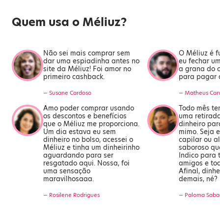
Quem usa o Méliuz?
Não sei mais comprar sem
O Méliuz é 
dar uma espiadinha antes no
eu fechar u
site da Méliuz! Foi amor no
a grana do 
primeiro cashback.
para pagar 
— Susane Cardoso
— Matheus Car
Amo poder comprar usando
Todo mês te
os descontos e benefícios
uma retirada
que o Méliuz me proporciona.
dinheiro pa
Um dia estava eu sem
mimo. Seja 
dinheiro no bolso, acessei o
capilar ou a
Méliuz e tinha um dinheirinho
saboroso qu
aguardando para ser
Indico para 
resgatado aqui. Nossa, foi
amigos e to
uma sensação
Afinal, dinh
maravilhosaaa.
demais, né?
— Rosilene Rodrigues
— Paloma Saba