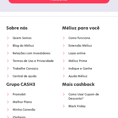
Sobre nós
Méliuz para você
Quem Somos
Como funciona
Blog do Méliuz
Extensão Méliuz
Relações com Investidores
Lojas online
Termos de Uso e Privacidade
Méliuz Prime
Trabalhe Conosco
Indique e Ganhe
Central de ajuda
Ajuda Méliuz
Grupo CASH3
Mais cashback
Promobit
Como Usar Cupom de
Desconto?
Melhor Plano
Black Friday
Minha Conexão
iDinheiro