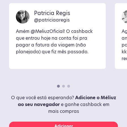
Patricia Regis
@patriciaaregis
Amém @MeliuzOficial! O cashback
Ag
que entrou hoje na conta foi pra
an
pagar a fatura da viagem (não
pa
planejada) que fiz mês passado.
kk
re
O que você está esperando?
Adicione o Méliuz
ao seu navegador
e ganhe cashback em
mais compras
Adicionar