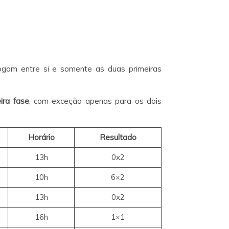
ogam entre si e somente as duas primeiras
ira fase
, com exceção apenas para os dois
Horário
Resultado
13h
0x2
10h
6×2
13h
0x2
16h
1×1