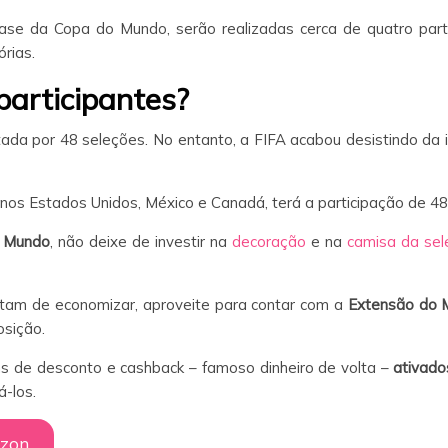
ase da Copa do Mundo, serão realizadas cerca de quatro parti
órias.
participantes?
tada por 48 seleções. No entanto, a FIFA acabou desistindo da 
nos Estados Unidos, México e Canadá, terá a participação de 48
o Mundo
, não deixe de investir na
decoração
e na
camisa da sele
tam de economizar, aproveite para contar com a
Extensão do M
osição.
s de desconto e cashback – famoso dinheiro de volta –
ativado
á-los.
azon