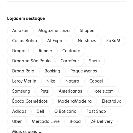
Lojas em destaque
Amazon
Magazine Luiza
Shopee
Casas Bahia
AliExpress
Netshoes
KaBuM
Drogasil
Renner
Centauro
Drogaria São Paulo
Carrefour
Shein
Droga Raia
Booking
Pague Menos
Leroy Merlin
Nike
Natura
Cobasi
Samsung
Petz
Americanas
Hoteis.com
Época Cosméticos
MadeiraMadeira
Electrolux
Adidas
Dell
O Boticário
Fast Shop
Uber
Mercado Livre
iFood
Zé Delivery
Mais cupons →