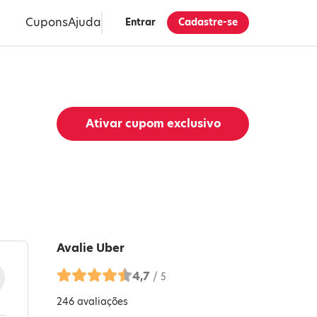
Cupons
Ajuda
Entrar
Cadastre-se
Ativar cupom exclusivo
Avalie
Uber
4,7
/ 5
246
avaliações