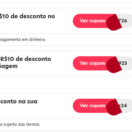
R$10 de desconto no
Ver cupom
AFFBR726
 pagamento em dinheiro.
R$10 de desconto
Ver cupom
AFFBR925
viagem
sconto na sua
Ver cupom
AFFBRdez24
 sujeita aos termos.