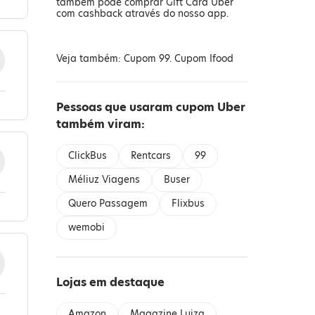
também pode comprar Gift Card Uber
com cashback através do nosso app.
Veja também:
Cupom 99.
Cupom Ifood
Pessoas que usaram cupom Uber
também viram:
ClickBus
Rentcars
99
Méliuz Viagens
Buser
Quero Passagem
Flixbus
wemobi
Lojas em destaque
Amazon
Magazine Luiza