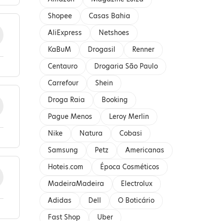
Shopee
Casas Bahia
AliExpress
Netshoes
KaBuM
Drogasil
Renner
Centauro
Drogaria São Paulo
Carrefour
Shein
Droga Raia
Booking
Pague Menos
Leroy Merlin
Nike
Natura
Cobasi
Samsung
Petz
Americanas
Hoteis.com
Época Cosméticos
MadeiraMadeira
Electrolux
Adidas
Dell
O Boticário
Fast Shop
Uber