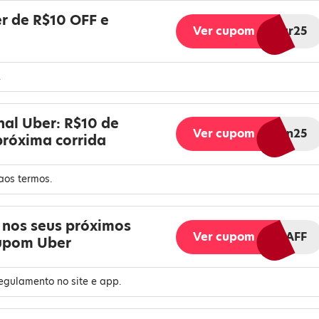
 de R$10 OFF e
Ver cupom
AFFBRmar25
.
al Uber: R$10 de
Ver cupom
AFFBRjan25
próxima corrida
aos termos.
 nos seus próximos
Ver cupom
BR10nov24AFF
cupom Uber
regulamento no site e app.