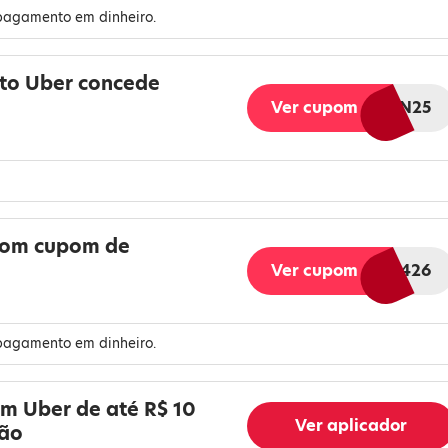
 pagamento em dinheiro.
to Uber concede
Ver cupom
AFFBRJUN25
com cupom de
Ver cupom
AFFBR426
 pagamento em dinheiro.
em Uber de até R$ 10
Ver aplicador
são