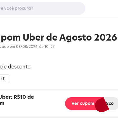
pom Uber de Agosto 2026
izado em 08/08/2026, às 10h27
 de desconto
 (
1
)
ber: R$10 de
om
Ver cupom
AFFBR526