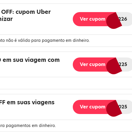
 OFF: cupom Uber
izar
Ver cupom
AFFBR226
nto não é válido para pagamento em dinheiro.
0 em sua viagem com
Ver cupom
AFFBR225
FF em suas viagens
Ver cupom
AFFBR1025
ara pagamentos em dinheiro.