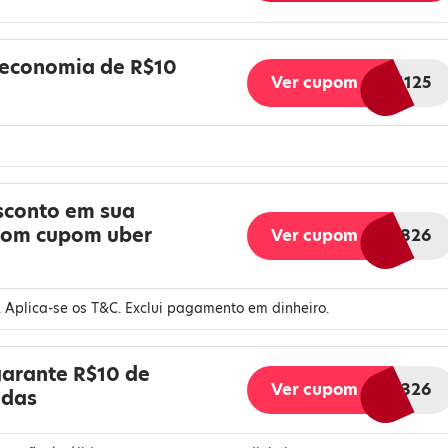
economia de R$10
Ver cupom
AFFBR1125
sconto em sua
com cupom uber
Ver cupom
AFFBR826
 Aplica-se os T&C. Exclui pagamento em dinheiro.
arante R$10 de
Ver cupom
AFFBR326
idas