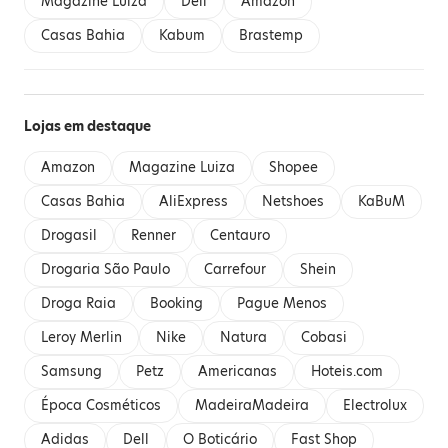
Magazine Luiza
Dell
Amazon
Casas Bahia
Kabum
Brastemp
Lojas em destaque
Amazon
Magazine Luiza
Shopee
Casas Bahia
AliExpress
Netshoes
KaBuM
Drogasil
Renner
Centauro
Drogaria São Paulo
Carrefour
Shein
Droga Raia
Booking
Pague Menos
Leroy Merlin
Nike
Natura
Cobasi
Samsung
Petz
Americanas
Hoteis.com
Época Cosméticos
MadeiraMadeira
Electrolux
Adidas
Dell
O Boticário
Fast Shop