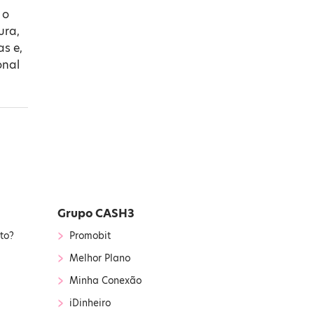
 o
ura,
as e,
onal
Grupo CASH3
›
to?
Promobit
›
Melhor Plano
›
Minha Conexão
›
iDinheiro