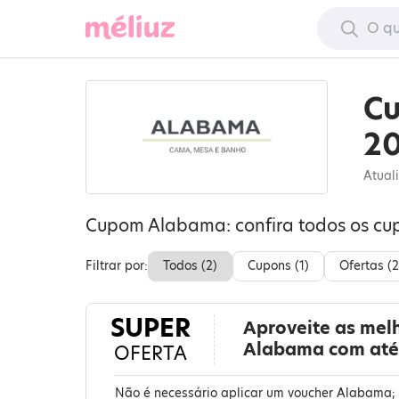
C
2
Atual
Cupom Alabama: confira todos os cu
Filtrar por:
Todos (
2
)
Cupons (
1
)
Ofertas (
2
SUPER
Aproveite as mel
Alabama com até
OFERTA
Não é necessário aplicar um voucher Alabama; 