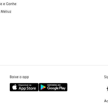
ue e Ganhe
 Méliuz
Baixe o app
Si
Ac