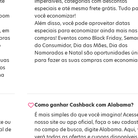
te
imperdíveis, categorias com descontos
especiais e até mesmo frete grátis. Tudo p
upom
você economizar!
Além disso, você pode aproveitar datas
, em
especiais para economizar ainda mais nas
mpras
compras! Eventos como
Black Friday
,
Sema
o
do Consumidor
,
Dia das Mães
,
Dia dos
Namorados
e
Natal
são oportunidades ún
suas
para fazer as suas compras com economia
 os
na
Como ganhar Cashback com Alabama?
É mais simples do que você imagina! Acess
te ou
nosso site ou app oficial, faça o seu cadast
al de
no campo de busca, digite Alabama. Aqui,
verá todas as ofertas e cupons disponíveis