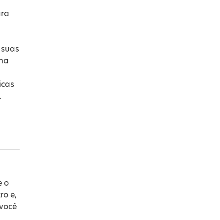
ara
 suas
na
icas
.
e o
ro e,
 você