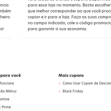
ência
para essa loja no momento. Basta escolher
também
que melhor corresponder ao que você proc
heiro
copiar e ir para a loja. Faça as suas compr
no campo indicado, cole o código promoci
o!
para garantir a sua economia.
 para você
Mais cupons
›
funciona
Como Usar Cupom de Descon
›
são Méliuz
Black Friday
online
z Prime