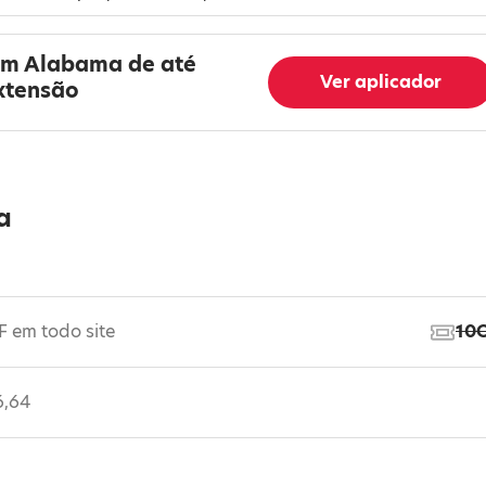
em Alabama de até
Ver aplicador
xtensão
a
em todo site
10
6,64