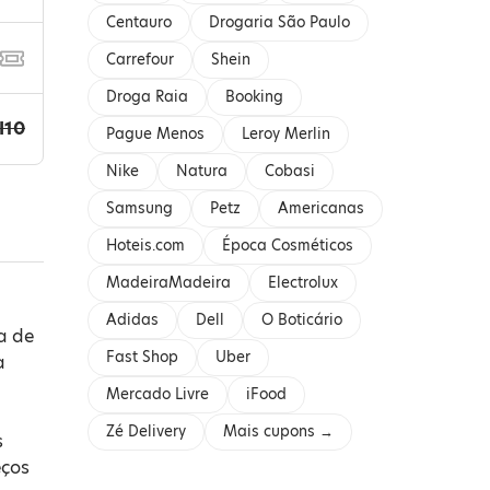
Centauro
Drogaria São Paulo
Carrefour
Shein
Droga Raia
Booking
I10
Pague Menos
Leroy Merlin
Nike
Natura
Cobasi
Samsung
Petz
Americanas
Hoteis.com
Época Cosméticos
MadeiraMadeira
Electrolux
Adidas
Dell
O Boticário
a de
Fast Shop
Uber
a
Mercado Livre
iFood
Zé Delivery
Mais cupons →
s
eços