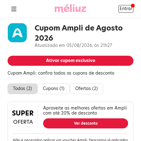
Entrar
Cupom Ampli de Agosto
2026
Atualizado em 05/08/2026, às 21h27
Ativar cupom exclusivo
Cupom Ampli: confira todos os cupons de desconto
Todos (
2
)
Cupons (
1
)
Ofertas (
2
)
Aproveite as melhores ofertas em Ampli
SUPER
com até 20% de desconto
OFERTA
Ver desconto
Não é necessário aplicar um voucher Ampli; Descontos já aplicados