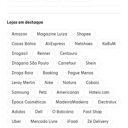
Lojas em destaque
Amazon
Magazine Luiza
Shopee
Casas Bahia
AliExpress
Netshoes
KaBuM
Drogasil
Renner
Centauro
Drogaria São Paulo
Carrefour
Shein
Droga Raia
Booking
Pague Menos
Leroy Merlin
Nike
Natura
Cobasi
Samsung
Petz
Americanas
Hoteis.com
Época Cosméticos
MadeiraMadeira
Electrolux
Adidas
Dell
O Boticário
Fast Shop
Uber
Mercado Livre
iFood
Zé Delivery