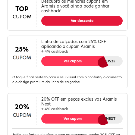
Descubra os melhores cupons em
Aramis e você ainda pode ganhar
TOP
cashback!
CUPOM
Ver desconto
Linha de calçados com 25% OFF
aplicando o cupom Aramis
25%
+ 4% cashback
Ver cupom
CALCADOS25
O toque final perfeito para o seu visual com o conforto, o caimento
e o design premium da linha de calçados!
20% OFF em peças exclusivas Aramis
Next
20%
+ 4% cashback
Ver cupom
USENEXT
Estilo, conforto e elegância para os pequenos, ganhe 20% OFF na