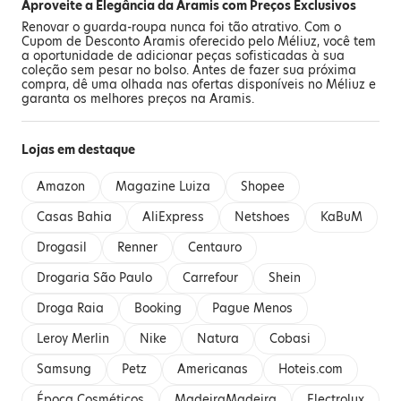
Aproveite a Elegância da Aramis com Preços Exclusivos
Renovar o guarda-roupa nunca foi tão atrativo. Com o
Cupom de Desconto Aramis oferecido pelo Méliuz, você tem
a oportunidade de adicionar peças sofisticadas à sua
coleção sem pesar no bolso. Antes de fazer sua próxima
compra, dê uma olhada nas ofertas disponíveis no Méliuz e
garanta os melhores preços na Aramis.
Lojas em destaque
Amazon
Magazine Luiza
Shopee
Casas Bahia
AliExpress
Netshoes
KaBuM
Drogasil
Renner
Centauro
Drogaria São Paulo
Carrefour
Shein
Droga Raia
Booking
Pague Menos
Leroy Merlin
Nike
Natura
Cobasi
Samsung
Petz
Americanas
Hoteis.com
Época Cosméticos
MadeiraMadeira
Electrolux