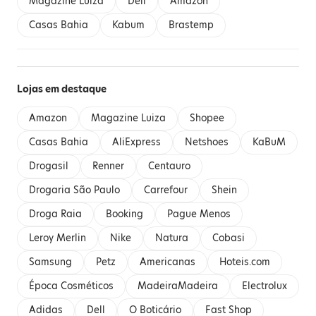
Magazine Luiza
Dell
Amazon
Casas Bahia
Kabum
Brastemp
Lojas em destaque
Amazon
Magazine Luiza
Shopee
Casas Bahia
AliExpress
Netshoes
KaBuM
Drogasil
Renner
Centauro
Drogaria São Paulo
Carrefour
Shein
Droga Raia
Booking
Pague Menos
Leroy Merlin
Nike
Natura
Cobasi
Samsung
Petz
Americanas
Hoteis.com
Época Cosméticos
MadeiraMadeira
Electrolux
Adidas
Dell
O Boticário
Fast Shop