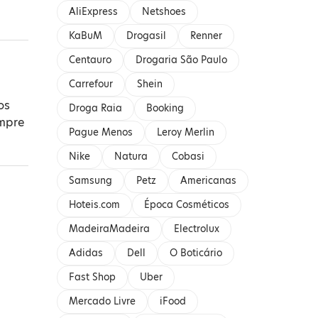
AliExpress
Netshoes
KaBuM
Drogasil
Renner
Centauro
Drogaria São Paulo
Carrefour
Shein
os
Droga Raia
Booking
mpre
Pague Menos
Leroy Merlin
Nike
Natura
Cobasi
Samsung
Petz
Americanas
Hoteis.com
Época Cosméticos
MadeiraMadeira
Electrolux
Adidas
Dell
O Boticário
Fast Shop
Uber
Mercado Livre
iFood