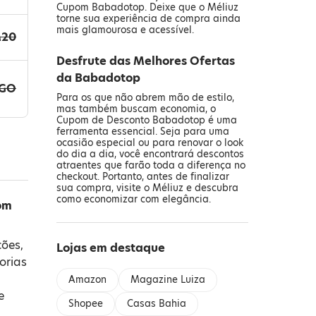
Cupom Babadotop. Deixe que o Méliuz
torne sua experiência de compra ainda
mais glamourosa e acessível.
M20
Desfrute das Melhores Ofertas
da Babadotop
GO
Para os que não abrem mão de estilo,
mas também buscam economia, o
Cupom de Desconto Babadotop é uma
ferramenta essencial. Seja para uma
ocasião especial ou para renovar o look
do dia a dia, você encontrará descontos
atraentes que farão toda a diferença no
checkout. Portanto, antes de finalizar
sua compra, visite o Méliuz e descubra
como economizar com elegância.
om
ões,
Lojas em destaque
orias
Amazon
Magazine Luiza
e
Shopee
Casas Bahia