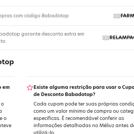
mpras com código Babadotop
FAR
adotop garante desconto extra em
RELAMPA
nto
otop
p em
Existe alguma restrição para usar o Cup
de Desconto Babadotop?
 o
Cada cupom pode ter suas próprias condiç
a
como um valor mínimo de compra ou categ
e o
específicas. É recomendável conferir as
bteve
informações detalhadas no Méliuz antes d
utilizá-lo.