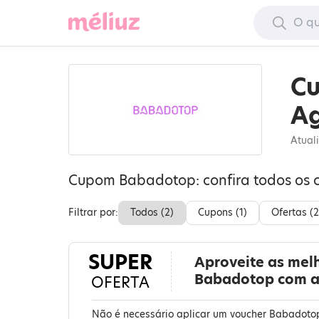
C
Ag
Atual
Cupom Babadotop: confira todos os 
Filtrar por:
Todos (
2
)
Cupons (
1
)
Ofertas (
2
SUPER
Aproveite as mel
Babadotop com a
OFERTA
Não é necessário aplicar um voucher Babadotop