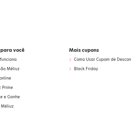
 para você
Mais cupons
›
funciona
Como Usar Cupom de Descon
›
são Méliuz
Black Friday
online
z Prime
ue e Ganhe
 Méliuz