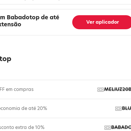
em Babadotop de até
Ver aplicador
xtensão
top
FF em compras
MELIUZ20
 economia de até 20%
BL
sconto extra de 10%
BABAD