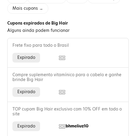
Mais cupons →
Cupons expirados de Big Hair
Alguns ainda podem funcionar
Frete fixo para todo o Brasil
Expirado
Compre suplemento vitamínico para o cabelo e ganhe
brinde Big Hair
Expirado
TOP cupom Big Hair exclusivo com 10% OFF em todo o
site
Expirado
bhmeliuz10