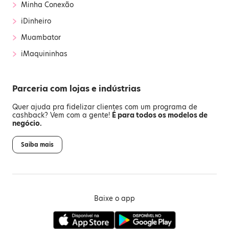
›
Minha Conexão
›
iDinheiro
›
Muambator
›
iMaquininhas
Parceria com lojas e indústrias
Quer ajuda pra fidelizar clientes com um programa de
cashback? Vem com a gente!
É para todos os modelos de
negócio.
Saiba mais
Baixe o app