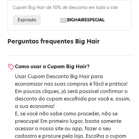
Cupom Big Hair de 10% de desconto em todo o site
Expirado
BIGHAIRESPECIAL
Perguntas frequentes Big Hair
Como usar o Cupom Big Hair?
Usar Cupom Desconto Big Hair para
economizar nas suas compras é fácil e prático!
Em poucos cliques, já será possível confirmar o
desconto do cupom escolhido por você e, assim,
a sua economia!
E, se você não sabe como proceder, não se
preocupe! Em primeiro lugar, basta somente
acessar o nosso site ou app, fazer o seu
cadastro e procure pela loja. Escolha o cupom