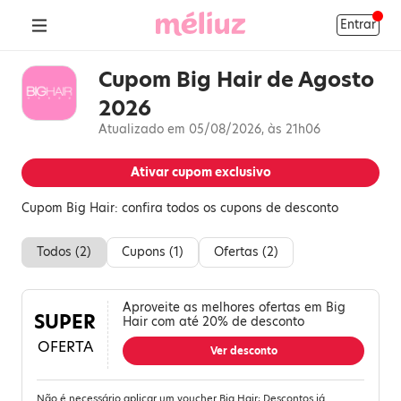
Entrar
Cupom Big Hair de Agosto
2026
Atualizado em 05/08/2026, às 21h06
Ativar cupom exclusivo
Cupom Big Hair: confira todos os cupons de desconto
Todos (
2
)
Cupons (
1
)
Ofertas (
2
)
Aproveite as melhores ofertas em Big
SUPER
Hair com até 20% de desconto
OFERTA
Ver desconto
Não é necessário aplicar um voucher Big Hair; Descontos já