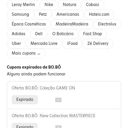
Leroy Merlin
Nike
Natura
Cobasi
Samsung
Petz
Americanas
Hoteis.com
Época Cosméticos
MadeiraMadeira
Electrolux
Adidas
Dell
O Boticário
Fast Shop
Uber
Mercado Livre
iFood
Zé Delivery
Mais cupons →
Cupons expirados de BO.BÔ
Alguns ainda podem funcionar
Oferta BO.BÔ: Coleção GAME ON
Expirado
Oferta BO.BÔ: New Collection MASTERPIECE
Expirado