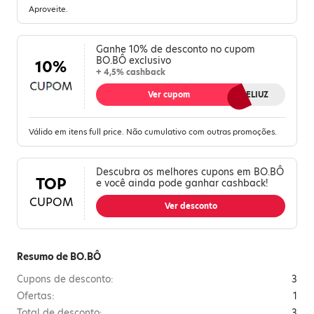
Aproveite.
Ganhe 10% de desconto no cupom
BO.BÔ exclusivo
10%
+ 4,5% cashback
Ver cupom
BBMELIUZ
Válido em itens full price. Não cumulativo com outras promoções.
Descubra os melhores cupons em BO.BÔ
TOP
e você ainda pode ganhar cashback!
CUPOM
Ver desconto
Resumo de BO.BÔ
Cupons de desconto:
3
Ofertas:
1
Total de desconto:
3