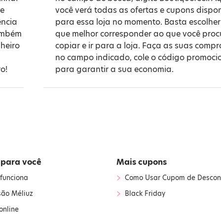
de
você verá todas as ofertas e cupons dispon
ência
para essa loja no momento. Basta escolher
também
que melhor corresponder ao que você proc
heiro
copiar e ir para a loja. Faça as suas compr
no campo indicado, cole o código promoci
o!
para garantir a sua economia.
 para você
Mais cupons
›
funciona
Como Usar Cupom de Descon
›
são Méliuz
Black Friday
online