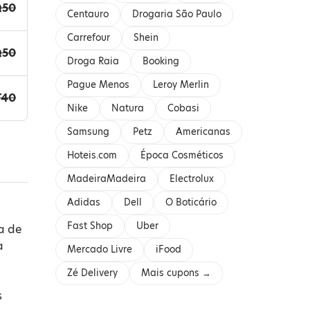
50
Centauro
Drogaria São Paulo
Carrefour
Shein
Q50
Droga Raia
Booking
Pague Menos
Leroy Merlin
T40
Nike
Natura
Cobasi
Samsung
Petz
Americanas
Hoteis.com
Época Cosméticos
MadeiraMadeira
Electrolux
Adidas
Dell
O Boticário
Fast Shop
Uber
a de
a
Mercado Livre
iFood
Zé Delivery
Mais cupons →
s