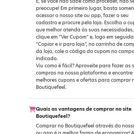
E, se você não sabe como proceder, não s
preocupe! Em primeiro lugar, basta somen
acessar o nosso site ou app, fazer o seu
cadastro e procure pela loja. Escolha o c
que melhor atenda às suas necessidades,
clique em “Ver Cupom” e, logo em seguida
“Copiar e ir para loja”, no carrinho de co
da loja, cole o código do cupom no camp
indicado.
Viu como é fácil? Aproveite para fazer as 
compras na nossa plataforma e encontre
melhores cupons e ofertas para comprar 
Boutiquefeel.
Quais as vantagens de comprar no site
Boutiquefeel?
Comprar no Boutiquefeel através do nosso
ou app é a melhor forma de economizar! A