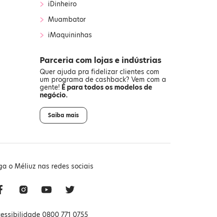
›
iDinheiro
›
Muambator
›
iMaquininhas
Parceria com lojas e indústrias
Quer ajuda pra fidelizar clientes com
um programa de cashback? Vem com a
gente!
É para todos os modelos de
negócio.
Saiba mais
ga o Méliuz nas redes sociais
essibilidade 0800 771 0755