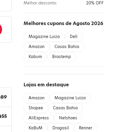
Melhor desconto:
20% OFF
Melhores cupons de Agosto 2026
Magazine Luiza
Dell
Amazon
Casas Bahia
Kabum
Brastemp
Lojas em destaque
Q89
Amazon
Magazine Luiza
Shopee
Casas Bahia
Q55
AliExpress
Netshoes
KaBuM
Drogasil
Renner