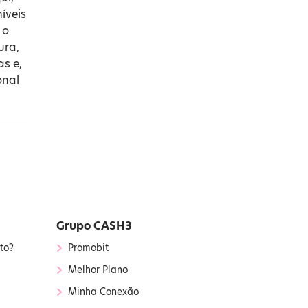
íveis
 o
ura,
as e,
onal
Grupo CASH3
›
to?
Promobit
›
Melhor Plano
›
Minha Conexão