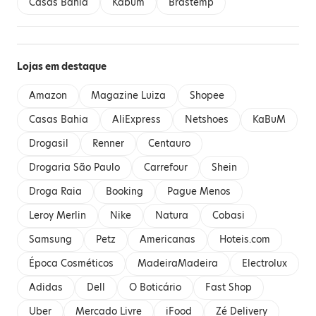
Casas Bahia
Kabum
Brastemp
Lojas em destaque
Amazon
Magazine Luiza
Shopee
Casas Bahia
AliExpress
Netshoes
KaBuM
Drogasil
Renner
Centauro
Drogaria São Paulo
Carrefour
Shein
Droga Raia
Booking
Pague Menos
Leroy Merlin
Nike
Natura
Cobasi
Samsung
Petz
Americanas
Hoteis.com
Época Cosméticos
MadeiraMadeira
Electrolux
Adidas
Dell
O Boticário
Fast Shop
Uber
Mercado Livre
iFood
Zé Delivery