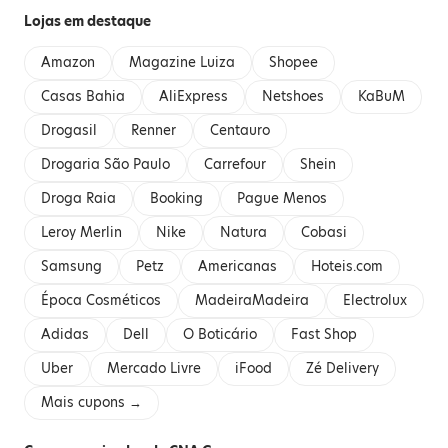
Lojas em destaque
Amazon
Magazine Luiza
Shopee
Casas Bahia
AliExpress
Netshoes
KaBuM
Drogasil
Renner
Centauro
Drogaria São Paulo
Carrefour
Shein
Droga Raia
Booking
Pague Menos
Leroy Merlin
Nike
Natura
Cobasi
Samsung
Petz
Americanas
Hoteis.com
Época Cosméticos
MadeiraMadeira
Electrolux
Adidas
Dell
O Boticário
Fast Shop
Uber
Mercado Livre
iFood
Zé Delivery
Mais cupons →