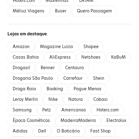
Hoteis.com
MaxMilhas
LATAM
Méliuz Viagens
Buser
Quero Passagem
Lojas em destaque
Amazon
Magazine Luiza
Shopee
Casas Bahia
AliExpress
Netshoes
KaBuM
Drogasil
Renner
Centauro
Drogaria São Paulo
Carrefour
Shein
Droga Raia
Booking
Pague Menos
Leroy Merlin
Nike
Natura
Cobasi
Samsung
Petz
Americanas
Hoteis.com
Época Cosméticos
MadeiraMadeira
Electrolux
Adidas
Dell
O Boticário
Fast Shop