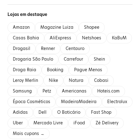
Lojas em destaque
Amazon
Magazine Luiza
Shopee
Casas Bahia
AliExpress
Netshoes
KaBuM
Drogasil
Renner
Centauro
Drogaria São Paulo
Carrefour
Shein
Droga Raia
Booking
Pague Menos
Leroy Merlin
Nike
Natura
Cobasi
Samsung
Petz
Americanas
Hoteis.com
Época Cosméticos
MadeiraMadeira
Electrolux
Adidas
Dell
O Boticário
Fast Shop
Uber
Mercado Livre
iFood
Zé Delivery
Mais cupons →