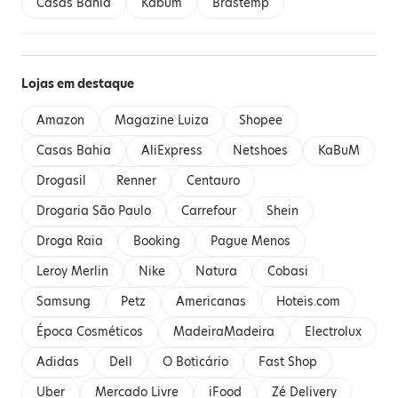
Casas Bahia
Kabum
Brastemp
Lojas em destaque
Amazon
Magazine Luiza
Shopee
Casas Bahia
AliExpress
Netshoes
KaBuM
Drogasil
Renner
Centauro
Drogaria São Paulo
Carrefour
Shein
Droga Raia
Booking
Pague Menos
Leroy Merlin
Nike
Natura
Cobasi
Samsung
Petz
Americanas
Hoteis.com
Época Cosméticos
MadeiraMadeira
Electrolux
Adidas
Dell
O Boticário
Fast Shop
Uber
Mercado Livre
iFood
Zé Delivery