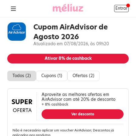
Entrar
Cupom AirAdvisor de
Agosto 2026
Atualizado em 07/08/2026, às 09h20
Ativar
8%
de cashback
Todos (
2
)
Cupons (
1
)
Ofertas (
2
)
Aproveite as melhores ofertas em
AirAdvisor com até 20% de desconto
SUPER
+ 8% cashback
OFERTA
Ver desconto
Não é necessário aplicar um voucher AirAdvisor; Descontos já
aplicados aos produtos.