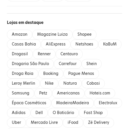
Lojas em destaque
Amazon
Magazine Luiza
Shopee
Casas Bahia
AliExpress
Netshoes
KaBuM
Drogasil
Renner
Centauro
Drogaria São Paulo
Carrefour
Shein
Droga Raia
Booking
Pague Menos
Leroy Merlin
Nike
Natura
Cobasi
Samsung
Petz
Americanas
Hoteis.com
Época Cosméticos
MadeiraMadeira
Electrolux
Adidas
Dell
O Boticário
Fast Shop
Uber
Mercado Livre
iFood
Zé Delivery