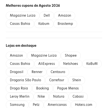
Melhores cupons de Agosto 2026
Magazine Luiza
Dell
Amazon
Casas Bahia
Kabum
Brastemp
Lojas em destaque
Amazon
Magazine Luiza
Shopee
Casas Bahia
AliExpress
Netshoes
KaBuM
Drogasil
Renner
Centauro
Drogaria São Paulo
Carrefour
Shein
Droga Raia
Booking
Pague Menos
Leroy Merlin
Nike
Natura
Cobasi
Samsung
Petz
Americanas
Hoteis.com