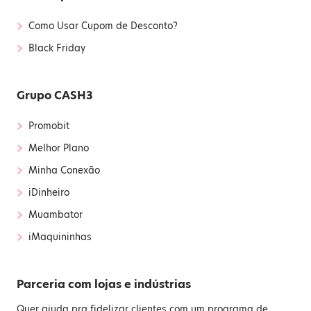
›
Como Usar Cupom de Desconto?
›
Black Friday
Grupo CASH3
›
Promobit
›
Melhor Plano
›
Minha Conexão
›
iDinheiro
›
Muambator
›
iMaquininhas
Parceria com lojas e indústrias
Quer ajuda pra fidelizar clientes com um programa de