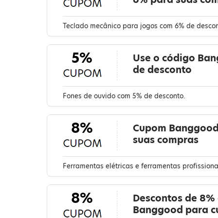
Teclado mecânico para jogos com 6% de descon
5%
Use o código Ba
de desconto
Fones de ouvido com 5% de desconto.
8%
Cupom Banggood:
suas compras
Ferramentas elétricas e ferramentas profission
8%
Descontos de 8%
Banggood para cu