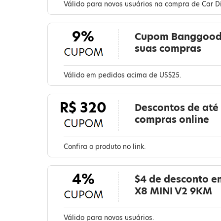
Válido para novos usuários na compra de Car Di
9%
Cupom Banggood
suas compras
Válido em pedidos acima de US$25.
R$ 320
Descontos de até
compras online
Confira o produto no link.
4%
$4 de desconto e
X8 MINI V2 9KM
Válido para novos usuários.