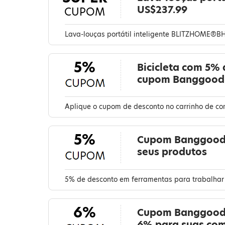
US$237.99
CUPOM
Lava-louças portátil inteligente BLITZHOME®BH
5%
Bicicleta com 5%
cupom Banggood
Aplique o cupom de desconto no carrinho de co
5%
Cupom Banggood:
seus produtos
5% de desconto em ferramentas para trabalhar
6%
Cupom Banggood 
6% para suas co