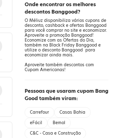
Onde encontrar os melhores
descontos Banggood?
O Méliuz disponibiliza vários cupons de
desconto, cashback e ofertas Banggood
para você comprar no site e economizar.
Aproveite a promoção Banggood!
Economize com as Ofertas do Dia,
também na Black Friday Banggood e
utilize o desconto Banggood para
economizar ainda mais.
Aproveite também descontos com
Cupom Americanas
!
Pessoas que usaram cupom Bang
Good também viram:
Carrefour
Casas Bahia
eFácil
Bemol
C&C - Casa e Construção