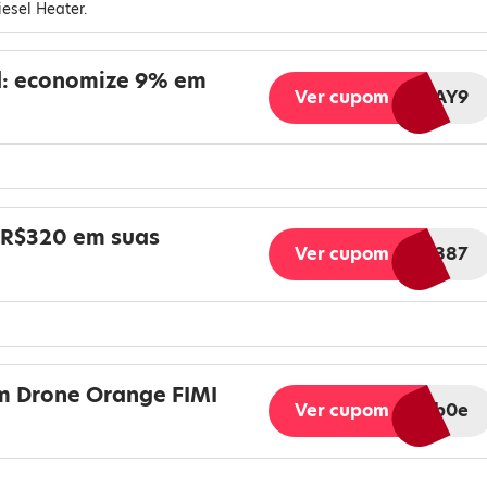
esel Heater.
: economize 9% em
Ver cupom
BGBFDAY9
 R$320 em suas
Ver cupom
BGALHK387
m Drone Orange FIMI
Ver cupom
BGad4b0e