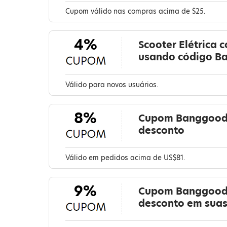
Cupom válido nas compras acima de $25.
4%
Scooter Elétrica 
usando código B
Válido para novos usuários.
8%
Cupom Banggood
desconto
Válido em pedidos acima de US$81.
9%
Cupom Banggood
desconto em sua