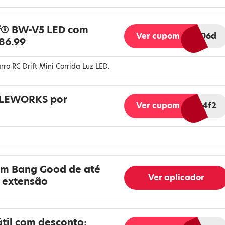
lf® BW-V5 LED com
Ver cupom
BG6d106d
86.99
o RC Drift Mini Corrida Luz LED.
IOLEWORKS por
Ver cupom
BG4d34f2
em Bang Good de até
Ver aplicador
 extensão
til com desconto: