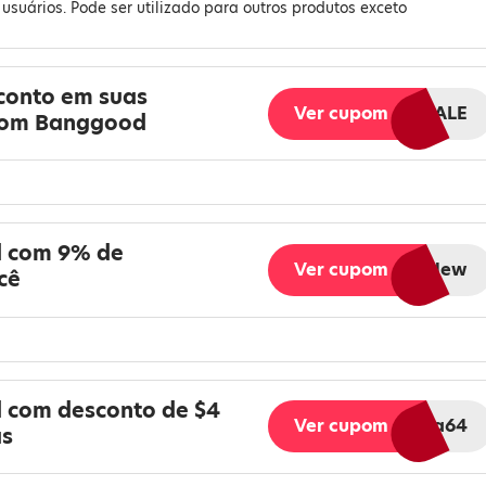
suários. Pode ser utilizado para outros produtos exceto
conto em suas
Ver cupom
BGMARCHSALE
pom Banggood
 com 9% de
Ver cupom
BGAdmitadNew
cê
com desconto de $4
Ver cupom
BGce4a64
as