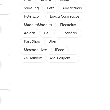
Samsung
Petz
Americanas
Hoteis.com
Época Cosméticos
MadeiraMadeira
Electrolux
Adidas
Dell
O Boticário
Fast Shop
Uber
Mercado Livre
iFood
Zé Delivery
Mais cupons →