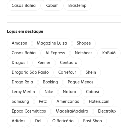
Casas Bahia
Kabum
Brastemp
Lojas em destaque
Amazon
Magazine Luiza
Shopee
Casas Bahia
AliExpress
Netshoes
KaBuM
Drogasil
Renner
Centauro
Drogaria São Paulo
Carrefour
Shein
Droga Raia
Booking
Pague Menos
Leroy Merlin
Nike
Natura
Cobasi
Samsung
Petz
Americanas
Hoteis.com
Época Cosméticos
MadeiraMadeira
Electrolux
Adidas
Dell
O Boticário
Fast Shop