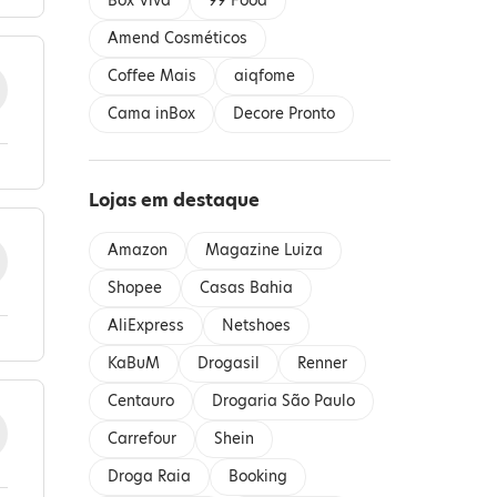
Box Viva
99 Food
Amend Cosméticos
Coffee Mais
aiqfome
Cama inBox
Decore Pronto
Lojas em destaque
Amazon
Magazine Luiza
Shopee
Casas Bahia
AliExpress
Netshoes
KaBuM
Drogasil
Renner
Centauro
Drogaria São Paulo
Carrefour
Shein
Droga Raia
Booking