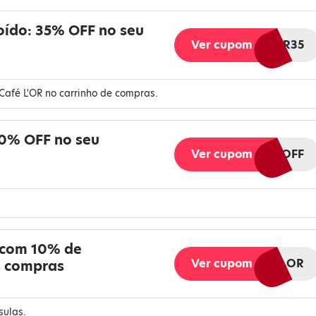
oído: 35% OFF no seu
Ver cupom
LOR35
Café L'OR no carrinho de compras.
50% OFF no seu
Ver cupom
LOR50OFF
 com 10% de
Ver cupom
BLACKLOR
s compras
ulas.