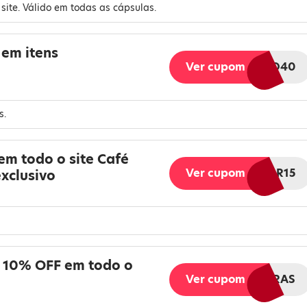
ite. Válido em todas as cápsulas.
em itens
Ver cupom
DEGUSTACAO40
s.
em todo o site Café
Ver cupom
CPLOR15
xclusivo
 10% OFF em todo o
Ver cupom
LORTORRAS