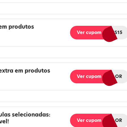
em produtos
Ver cupom
ORIGENS15
extra em produtos
Ver cupom
PROMOLOR
las selecionadas:
Ver cupom
LOR
vel!