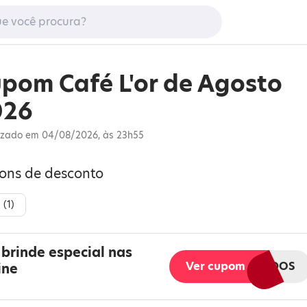
pom Café L'or de Agosto
026
izado em 04/08/2026, às 23h55
pons de desconto
 (
1
)
brinde especial nas
Ver cupom
SENTIDOS
ine