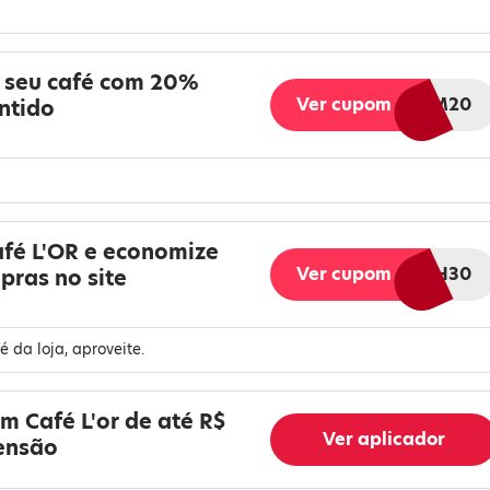
 seu café com 20%
Ver cupom
LORPREMIUM20
ntido
fé L'OR e economize
Ver cupom
FLASH30
ras no site
 da loja, aproveite.
m Café L'or de até R$
Ver aplicador
ensão