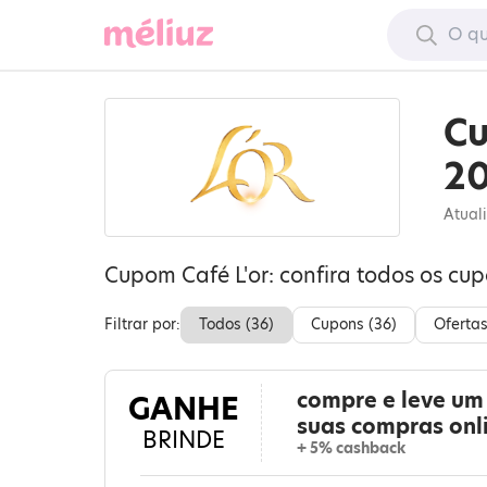
Cu
2
Atual
Cupom Café L'or: confira todos os cu
Filtrar por:
Todos (
36
)
Cupons (
36
)
Ofertas
compre e leve um 
GANHE
suas compras onl
BRINDE
+ 5% cashback