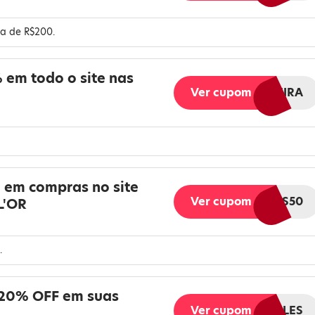
ma de R$200.
 em todo o site nas
Ver cupom
LORPRIMEIRA
 em compras no site
Ver cupom
MAIS50
L'OR
.
 20% OFF em suas
Ver cupom
FLASHSALES