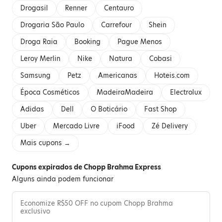
Drogasil
Renner
Centauro
Drogaria São Paulo
Carrefour
Shein
Droga Raia
Booking
Pague Menos
Leroy Merlin
Nike
Natura
Cobasi
Samsung
Petz
Americanas
Hoteis.com
Época Cosméticos
MadeiraMadeira
Electrolux
Adidas
Dell
O Boticário
Fast Shop
Uber
Mercado Livre
iFood
Zé Delivery
Mais cupons →
Cupons expirados de Chopp Brahma Express
Alguns ainda podem funcionar
Economize R$50 OFF no cupom Chopp Brahma
exclusivo