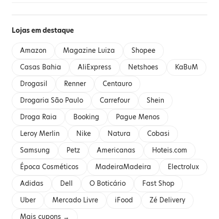
Lojas em destaque
Amazon
Magazine Luiza
Shopee
Casas Bahia
AliExpress
Netshoes
KaBuM
Drogasil
Renner
Centauro
Drogaria São Paulo
Carrefour
Shein
Droga Raia
Booking
Pague Menos
Leroy Merlin
Nike
Natura
Cobasi
Samsung
Petz
Americanas
Hoteis.com
Época Cosméticos
MadeiraMadeira
Electrolux
Adidas
Dell
O Boticário
Fast Shop
Uber
Mercado Livre
iFood
Zé Delivery
Mais cupons →