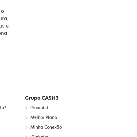
 o
ura,
as e,
onal
Grupo CASH3
›
to?
Promobit
›
Melhor Plano
›
Minha Conexão
›