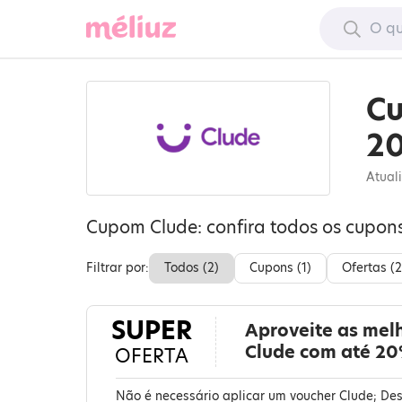
Cu
2
Atual
Cupom Clude: confira todos os cupon
Filtrar por:
Todos (
2
)
Cupons (
1
)
Ofertas (
2
SUPER
Aproveite as mel
Clude com até 20
OFERTA
Não é necessário aplicar um voucher Clude; Des