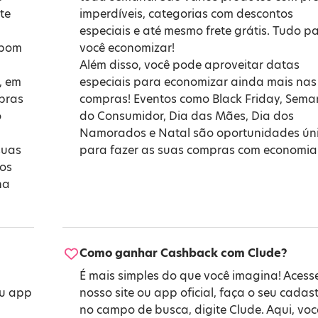
te
imperdíveis, categorias com descontos
especiais e até mesmo frete grátis. Tudo p
upom
você economizar!
Além disso, você pode aproveitar datas
, em
especiais para economizar ainda mais nas
mpras
compras! Eventos como
Black Friday
,
Sema
o
do Consumidor
,
Dia das Mães
,
Dia dos
Namorados
e
Natal
são oportunidades ún
suas
para fazer as suas compras com economia
 os
na
Como ganhar Cashback com Clude?
É mais simples do que você imagina! Acess
ou app
nosso site ou app oficial, faça o seu cadast
no campo de busca, digite Clude. Aqui, voc