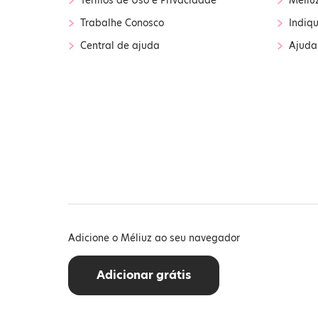
Termos de Uso e Privacidade
Méliu
›
›
Trabalhe Conosco
Indiq
›
›
Central de ajuda
Ajuda
Adicione o Méliuz ao seu navegador
Adicionar grátis