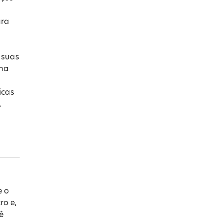
ara
 suas
na
icas
.
e o
ro e,
ê