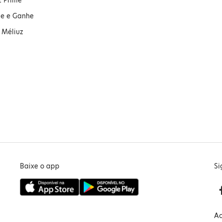
z Prime
ue e Ganhe
 Méliuz
Baixe o app
Si
Ac