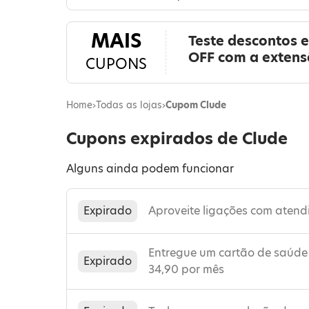
MAIS
Teste descontos 
OFF com a exten
CUPONS
Home
›
Todas as lojas
›
Cupom Clude
Cupons expirados de Clude
Alguns ainda podem funcionar
Expirado
Aproveite ligações com aten
Entregue um cartão de saúde 
Expirado
34,90 por mês