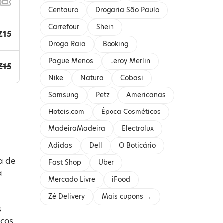
Centauro
Drogaria São Paulo
Carrefour
Shein
Z15
Droga Raia
Booking
Pague Menos
Leroy Merlin
Z15
Nike
Natura
Cobasi
Samsung
Petz
Americanas
Hoteis.com
Época Cosméticos
MadeiraMadeira
Electrolux
Adidas
Dell
O Boticário
a de
Fast Shop
Uber
a
Mercado Livre
iFood
Zé Delivery
Mais cupons →
s
eços