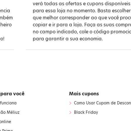
verá todas as ofertas e cupons disponíveis
ência
para essa loja no momento. Basta escolher
também
que melhor corresponder ao que você proc
heiro
copiar e ir para a loja. Faça as suas compr
no campo indicado, cole o código promoci
o!
para garantir a sua economia.
 para você
Mais cupons
›
funciona
Como Usar Cupom de Descon
›
são Méliuz
Black Friday
online