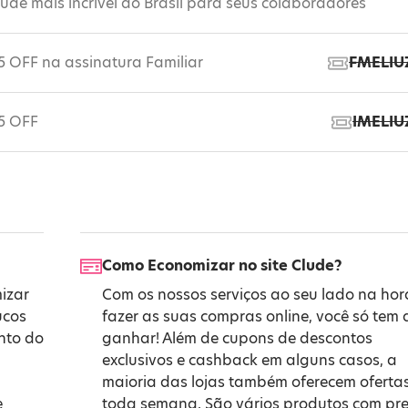
úde mais incrível do Brasil para seus colaboradores
5 OFF na assinatura Familiar
FMELIU
 5 OFF
IMELIU
Como Economizar no site Clude?
izar
Com os nossos serviços ao seu lado na hor
ucos
fazer as suas compras online, você só tem 
onto do
ganhar! Além de cupons de descontos
exclusivos e cashback em alguns casos, a
maioria das lojas também oferecem oferta
e
toda semana. São vários produtos com pr