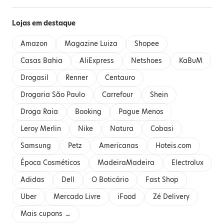
Lojas em destaque
Amazon
Magazine Luiza
Shopee
Casas Bahia
AliExpress
Netshoes
KaBuM
Drogasil
Renner
Centauro
Drogaria São Paulo
Carrefour
Shein
Droga Raia
Booking
Pague Menos
Leroy Merlin
Nike
Natura
Cobasi
Samsung
Petz
Americanas
Hoteis.com
Época Cosméticos
MadeiraMadeira
Electrolux
Adidas
Dell
O Boticário
Fast Shop
Uber
Mercado Livre
iFood
Zé Delivery
Mais cupons →