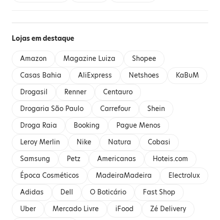
Lojas em destaque
Amazon
Magazine Luiza
Shopee
Casas Bahia
AliExpress
Netshoes
KaBuM
Drogasil
Renner
Centauro
Drogaria São Paulo
Carrefour
Shein
Droga Raia
Booking
Pague Menos
Leroy Merlin
Nike
Natura
Cobasi
Samsung
Petz
Americanas
Hoteis.com
Época Cosméticos
MadeiraMadeira
Electrolux
Adidas
Dell
O Boticário
Fast Shop
Uber
Mercado Livre
iFood
Zé Delivery