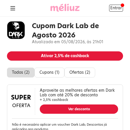
Entrar
Cupom Dark Lab de
Agosto 2026
Atualizado em 05/08/2026, às 21h01
Ativar
2,5%
de cashback
Todos (
2
)
Cupons (
1
)
Ofertas (
2
)
Aproveite as melhores ofertas em Dark
Lab com até 20% de desconto
SUPER
+ 2,5% cashback
OFERTA
Ver desconto
Não é necessário aplicar um voucher Dark Lab; Descontos já
aplicados aos produtos.