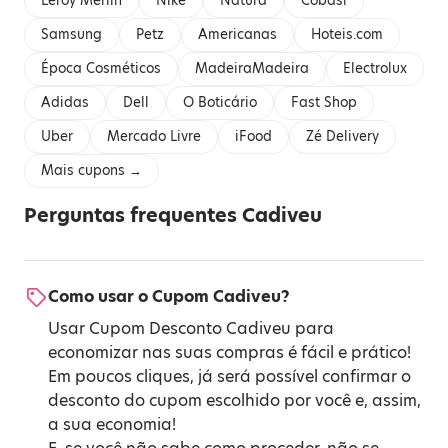
Leroy Merlin
Nike
Natura
Cobasi
Samsung
Petz
Americanas
Hoteis.com
Época Cosméticos
MadeiraMadeira
Electrolux
Adidas
Dell
O Boticário
Fast Shop
Uber
Mercado Livre
iFood
Zé Delivery
Mais cupons →
Perguntas frequentes Cadiveu
Como usar o Cupom Cadiveu?
Usar Cupom Desconto Cadiveu para
economizar nas suas compras é fácil e prático!
Em poucos cliques, já será possível confirmar o
desconto do cupom escolhido por você e, assim,
a sua economia!