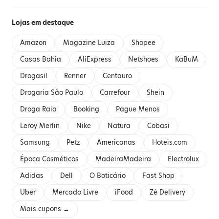
Lojas em destaque
Amazon
Magazine Luiza
Shopee
Casas Bahia
AliExpress
Netshoes
KaBuM
Drogasil
Renner
Centauro
Drogaria São Paulo
Carrefour
Shein
Droga Raia
Booking
Pague Menos
Leroy Merlin
Nike
Natura
Cobasi
Samsung
Petz
Americanas
Hoteis.com
Época Cosméticos
MadeiraMadeira
Electrolux
Adidas
Dell
O Boticário
Fast Shop
Uber
Mercado Livre
iFood
Zé Delivery
Mais cupons →