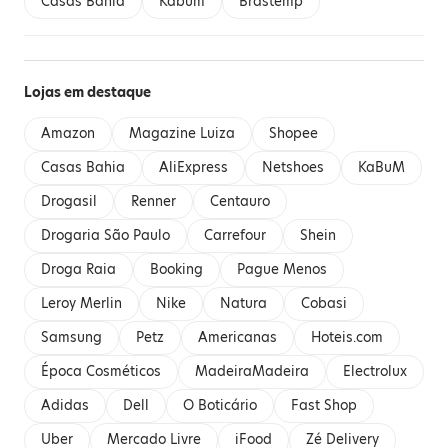
Casas Bahia
Kabum
Brastemp
Lojas em destaque
Amazon
Magazine Luiza
Shopee
Casas Bahia
AliExpress
Netshoes
KaBuM
Drogasil
Renner
Centauro
Drogaria São Paulo
Carrefour
Shein
Droga Raia
Booking
Pague Menos
Leroy Merlin
Nike
Natura
Cobasi
Samsung
Petz
Americanas
Hoteis.com
Época Cosméticos
MadeiraMadeira
Electrolux
Adidas
Dell
O Boticário
Fast Shop
Uber
Mercado Livre
iFood
Zé Delivery