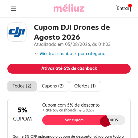
Entrar
Cupom DJI Drones de
Agosto 2026
Atualizado em 05/08/2026, às 01h03
Mostrar cashback por categoria
Ativar até
6%
de cashback
Todos (
2
)
Cupons (
2
)
Ofertas (
1
)
Cupom com 5% de desconto
5%
+ até 6% cashback
. era 0,5%
Ver cupom
DJI05
Ganhe 5% OFF aplicando o cupom de desconto, válido para todo o