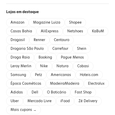
Lojas em destaque
Amazon
Magazine Luiza
Shopee
Casas Bahia
AliExpress
Netshoes
KaBuM
Drogasil
Renner
Centauro
Drogaria São Paulo
Carrefour
Shein
Droga Raia
Booking
Pague Menos
Leroy Merlin
Nike
Natura
Cobasi
Samsung
Petz
Americanas
Hoteis.com
Época Cosméticos
MadeiraMadeira
Electrolux
Adidas
Dell
O Boticário
Fast Shop
Uber
Mercado Livre
iFood
Zé Delivery
Mais cupons →