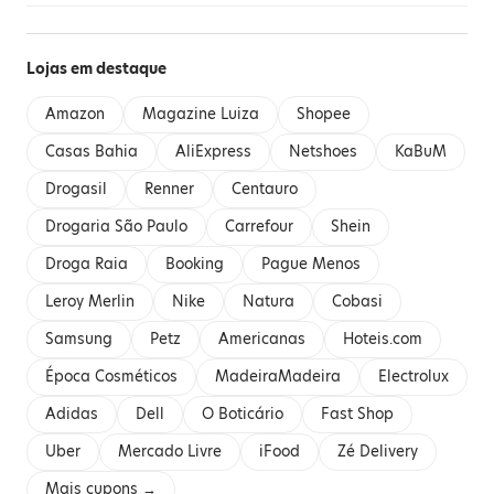
Lojas em destaque
Amazon
Magazine Luiza
Shopee
Casas Bahia
AliExpress
Netshoes
KaBuM
Drogasil
Renner
Centauro
Drogaria São Paulo
Carrefour
Shein
Droga Raia
Booking
Pague Menos
Leroy Merlin
Nike
Natura
Cobasi
Samsung
Petz
Americanas
Hoteis.com
Época Cosméticos
MadeiraMadeira
Electrolux
Adidas
Dell
O Boticário
Fast Shop
Uber
Mercado Livre
iFood
Zé Delivery
Mais cupons →