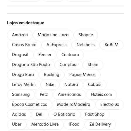
Lojas em destaque
Amazon
Magazine Luiza
Shopee
Casas Bahia
AliExpress
Netshoes
KaBuM
Drogasil
Renner
Centauro
Drogaria São Paulo
Carrefour
Shein
Droga Raia
Booking
Pague Menos
Leroy Merlin
Nike
Natura
Cobasi
Samsung
Petz
Americanas
Hoteis.com
Época Cosméticos
MadeiraMadeira
Electrolux
Adidas
Dell
O Boticário
Fast Shop
Uber
Mercado Livre
iFood
Zé Delivery