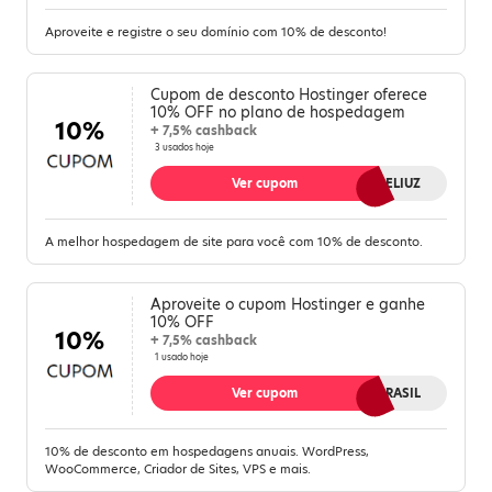
Aproveite e registre o seu domínio com 10% de desconto!
Cupom de desconto Hostinger oferece
10% OFF no plano de hospedagem
10%
+ 7,5% cashback
3 usados hoje
Ver cupom
MELIUZ
A melhor hospedagem de site para você com 10% de desconto.
Aproveite o cupom Hostinger e ganhe
10% OFF
10%
+ 7,5% cashback
1 usado hoje
Ver cupom
HOSTINGERBRASIL
10% de desconto em hospedagens anuais. WordPress,
WooCommerce, Criador de Sites, VPS e mais.