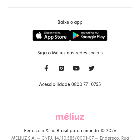
Baixe o app
Siga o Méliuz nas redes sociais
Acessibilidade 0800 771 0755
Feito com
no Brasil para o mundo. © 2026
MELIUZ S.A. — CNPJ: 14.110.585/0001-07 — Endereço: Rua