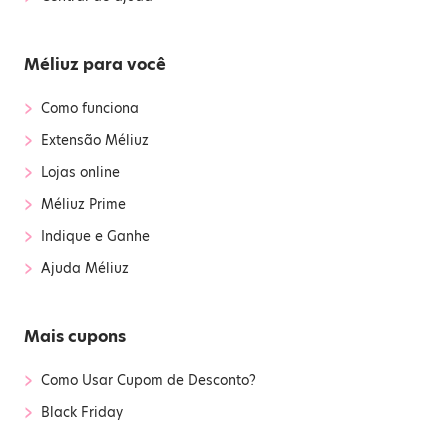
Méliuz para você
›
Como funciona
›
Extensão Méliuz
›
Lojas online
›
Méliuz Prime
›
Indique e Ganhe
›
Ajuda Méliuz
Mais cupons
›
Como Usar Cupom de Desconto?
›
Black Friday