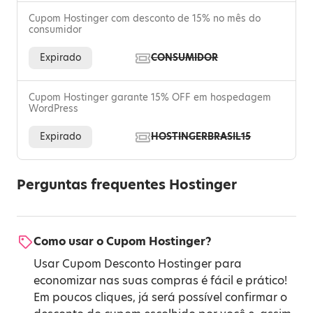
Cupom Hostinger com desconto de 15% no mês do
consumidor
Expirado
CONSUMIDOR
Cupom Hostinger garante 15% OFF em hospedagem
WordPress
Expirado
HOSTINGERBRASIL15
Perguntas frequentes Hostinger
Como usar o Cupom Hostinger?
Usar Cupom Desconto Hostinger para
economizar nas suas compras é fácil e prático!
Em poucos cliques, já será possível confirmar o