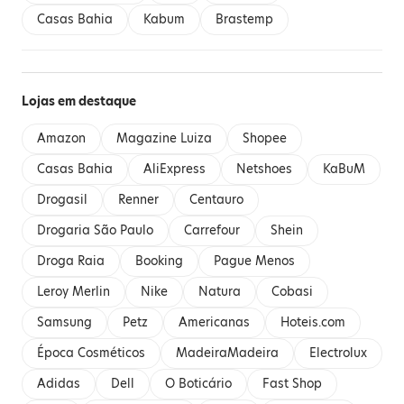
Casas Bahia
Kabum
Brastemp
Lojas em destaque
Amazon
Magazine Luiza
Shopee
Casas Bahia
AliExpress
Netshoes
KaBuM
Drogasil
Renner
Centauro
Drogaria São Paulo
Carrefour
Shein
Droga Raia
Booking
Pague Menos
Leroy Merlin
Nike
Natura
Cobasi
Samsung
Petz
Americanas
Hoteis.com
Época Cosméticos
MadeiraMadeira
Electrolux
Adidas
Dell
O Boticário
Fast Shop