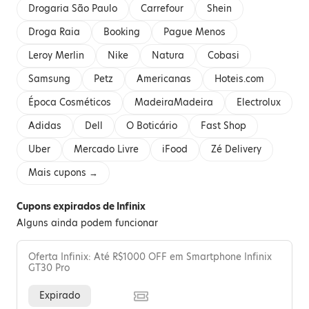
Drogaria São Paulo
Carrefour
Shein
Droga Raia
Booking
Pague Menos
Leroy Merlin
Nike
Natura
Cobasi
Samsung
Petz
Americanas
Hoteis.com
Época Cosméticos
MadeiraMadeira
Electrolux
Adidas
Dell
O Boticário
Fast Shop
Uber
Mercado Livre
iFood
Zé Delivery
Mais cupons →
Cupons expirados de Infinix
Alguns ainda podem funcionar
Oferta Infinix: Até R$1000 OFF em Smartphone Infinix
GT30 Pro
Expirado