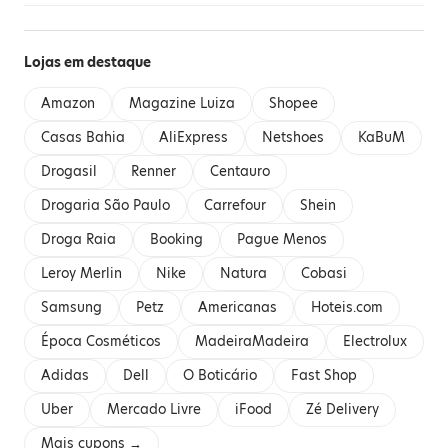
Lojas em destaque
Amazon
Magazine Luiza
Shopee
Casas Bahia
AliExpress
Netshoes
KaBuM
Drogasil
Renner
Centauro
Drogaria São Paulo
Carrefour
Shein
Droga Raia
Booking
Pague Menos
Leroy Merlin
Nike
Natura
Cobasi
Samsung
Petz
Americanas
Hoteis.com
Época Cosméticos
MadeiraMadeira
Electrolux
Adidas
Dell
O Boticário
Fast Shop
Uber
Mercado Livre
iFood
Zé Delivery
Mais cupons →