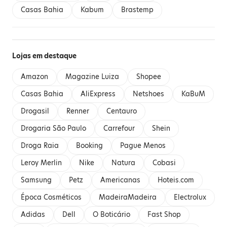
Casas Bahia
Kabum
Brastemp
Lojas em destaque
Amazon
Magazine Luiza
Shopee
Casas Bahia
AliExpress
Netshoes
KaBuM
Drogasil
Renner
Centauro
Drogaria São Paulo
Carrefour
Shein
Droga Raia
Booking
Pague Menos
Leroy Merlin
Nike
Natura
Cobasi
Samsung
Petz
Americanas
Hoteis.com
Época Cosméticos
MadeiraMadeira
Electrolux
Adidas
Dell
O Boticário
Fast Shop