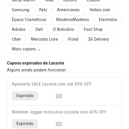
Leroy Merlin
Nike
Natura
Cobasi
Samsung
Petz
Americanas
Hoteis.com
Época Cosméticos
MadeiraMadeira
Electrolux
Adidas
Dell
O Boticário
Fast Shop
Uber
Mercado Livre
iFood
Zé Delivery
Mais cupons →
Cupons expirados de Lacoste
Alguns ainda podem funcionar
Aproveite SALE Lacoste com até 50% OFF
Expirado
Moletom Jogger masculino Lacoste com 40% OFF
Expirado