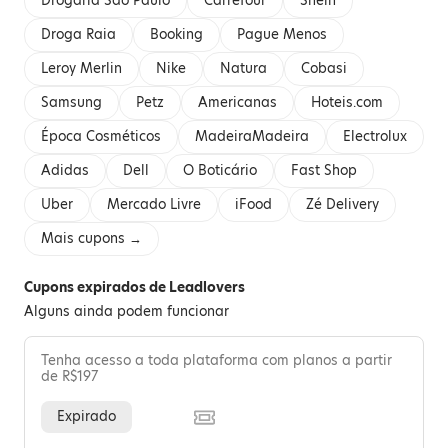
Drogaria São Paulo
Carrefour
Shein
Droga Raia
Booking
Pague Menos
Leroy Merlin
Nike
Natura
Cobasi
Samsung
Petz
Americanas
Hoteis.com
Época Cosméticos
MadeiraMadeira
Electrolux
Adidas
Dell
O Boticário
Fast Shop
Uber
Mercado Livre
iFood
Zé Delivery
Mais cupons →
Cupons expirados de Leadlovers
Alguns ainda podem funcionar
Tenha acesso a toda plataforma com planos a partir
de R$197
Expirado