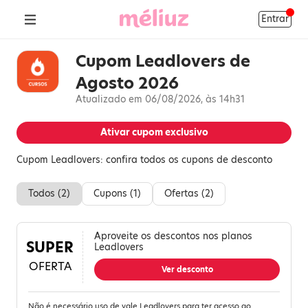
Entrar
Cupom Leadlovers de
Agosto 2026
Atualizado em 06/08/2026, às 14h31
Ativar cupom exclusivo
Cupom Leadlovers: confira todos os cupons de desconto
Todos (
2
)
Cupons (
1
)
Ofertas (
2
)
Aproveite os descontos nos planos
SUPER
Leadlovers
OFERTA
Ver desconto
Não é necessário uso de vale Leadlovers para ter acesso ao