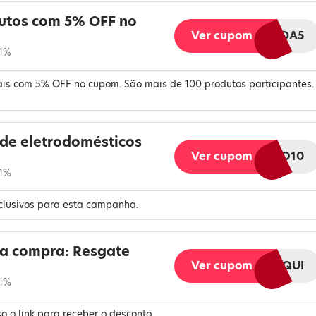
utos com 5% OFF no
Ver cupom
TORCIDA5
 1%
mais com 5% OFF no cupom. São mais de 100 produtos participantes.
 de eletrodomésticos
Ver cupom
ELETRO10
 1%
clusivos para esta campanha.
a compra: Resgate
Ver cupom
RESGATEAQUI
 1%
o o link para receber o desconto.