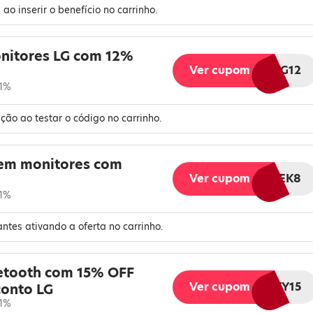
o inserir o benefício no carrinho.
nitores LG com 12%
Ver cupom
FLUXOLG12
 1%
ão ao testar o código no carrinho.
em monitores com
Ver cupom
GAMERWEEK8
 1%
ntes ativando a oferta no carrinho.
etooth com 15% OFF
Ver cupom
AFTERPARTY15
onto LG
 1%