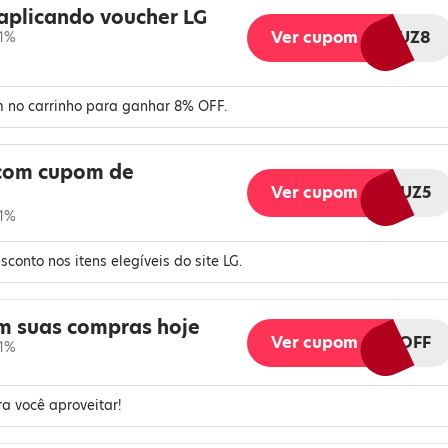
plicando voucher LG
Ver cupom
LGMELIUZ8
 1%
pom no carrinho para ganhar 8% OFF.
com cupom de
Ver cupom
LGMELIUZ5
 1%
conto nos itens elegíveis do site LG.
m suas compras hoje
Ver cupom
LG7OFF
 1%
a você aproveitar!