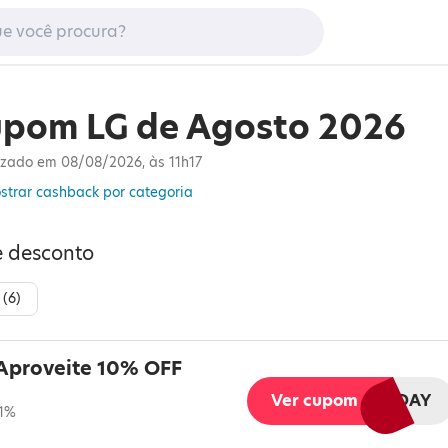
pom LG de Agosto 2026
izado em 08/08/2026, às 11h17
strar cashback por categoria
e desconto
 (
6
)
 Aproveite 10% OFF
Ver cupom
LGBESTDAY
 1%