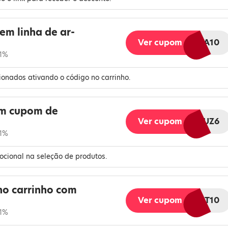
em linha de ar-
Ver cupom
GELA10
 1%
onados ativando o código no carrinho.
m cupom de
Ver cupom
LGMELIUZ6
 1%
cional na seleção de produtos.
o carrinho com
Ver cupom
BEST10
 1%