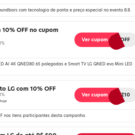
oundbars com tecnologia de ponta e preço especial no evento 8.8.
 10% OFF no cupom
Ver cupom
LG10OFF
 1%
ED AI 4K QNED80 65 polegadas e Smart TV LG QNED evo Mini LED
to LG com 10% OFF
Ver cupom
LGMELIUZ10
 1%
 hoje
FF nos itens participantes desta campanha.