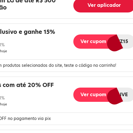
em LG de até R$ 500
Ver aplicador
são
lusivo e ganhe 15%
Ver cupom
LGMELIUZ15
 1%
 hoje
 produtos selecionados do site, teste o código no carrinho!
s com até 20% OFF
Ver cupom
OFERTASDALIVE
 1%
 hoje
 OFF no pagamento via pix