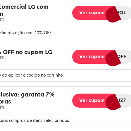
comercial LG com
Ver cupom
ARQL
m
 1%
e climatização com 10% OFF
% OFF no cupom LG
Ver cupom
LG5OFF
 1%
ao aplicar o código no carrinho.
lusiva: garanta 7%
Ver cupom
LGMELIUZ7
pras
 1%
suas compras de itens selecionados.