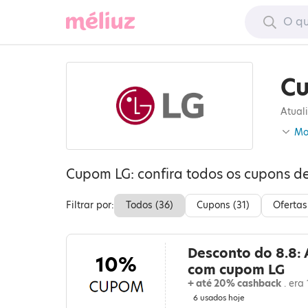
Cu
Atual
Mo
Cupom LG: confira todos os cupons d
Filtrar por:
Todos (
36
)
Cupons (
31
)
Ofertas
Desconto do 8.8:
10%
com cupom LG
+ até 20% cashback
. era
6 usados hoje