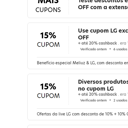
MAIS
Teste descontos 
OFF com a exten
CUPONS
Use cupom LG exc
15%
OFF
+ até 20% cashback
. era
Verificado ontem
6 usados
Benefício especial Meliuz & LG, com desconto em
Diversos produto
15%
no cupom LG
+ até 20% cashback
. era
Verificado ontem
2 usados
Ofertas da live LG com desconto de 10% + 10%