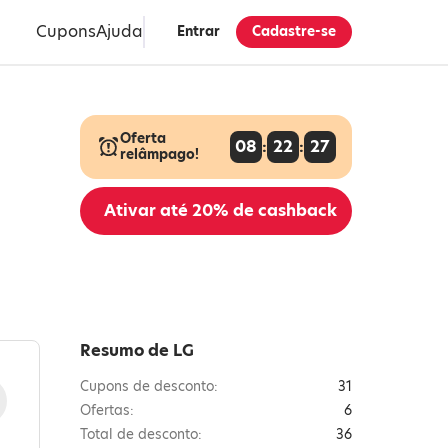
Cupons
Ajuda
Entrar
Cadastre-se
Oferta
08
:
22
:
26
relâmpago!
Ativar até
20%
de cashback
Resumo de LG
Cupons de desconto:
31
Ofertas:
6
Total de desconto:
36