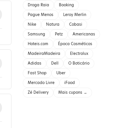
Droga Raia
Booking
Pague Menos
Leroy Merlin
Nike
Natura
Cobasi
Samsung
Petz
Americanas
Hoteis.com
Época Cosméticos
MadeiraMadeira
Electrolux
Adidas
Dell
O Boticário
Fast Shop
Uber
Mercado Livre
iFood
Zé Delivery
Mais cupons →