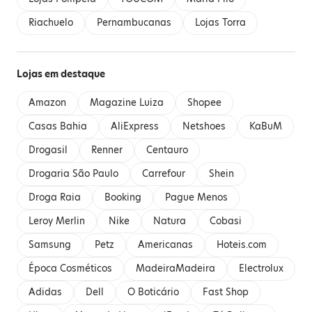
Riachuelo
Pernambucanas
Lojas Torra
Lojas em destaque
Amazon
Magazine Luiza
Shopee
Casas Bahia
AliExpress
Netshoes
KaBuM
Drogasil
Renner
Centauro
Drogaria São Paulo
Carrefour
Shein
Droga Raia
Booking
Pague Menos
Leroy Merlin
Nike
Natura
Cobasi
Samsung
Petz
Americanas
Hoteis.com
Época Cosméticos
MadeiraMadeira
Electrolux
Adidas
Dell
O Boticário
Fast Shop