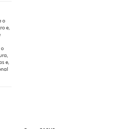
e o
ro e,
ê
 o
ura,
as e,
onal