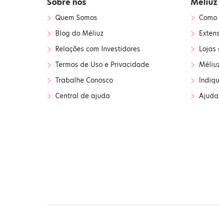
Sobre nós
Méliuz
›
›
Quem Somos
Como 
›
›
Blog do Méliuz
Exten
›
›
Relações com Investidores
Lojas 
›
›
Termos de Uso e Privacidade
Méliu
›
›
Trabalhe Conosco
Indiq
›
›
Central de ajuda
Ajuda