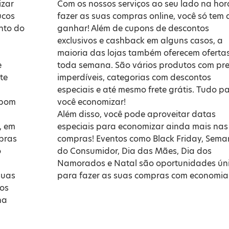
izar
Com os nossos serviços ao seu lado na hor
ucos
fazer as suas compras online, você só tem 
onto do
ganhar! Além de cupons de descontos
exclusivos e cashback em alguns casos, a
maioria das lojas também oferecem oferta
e
toda semana. São vários produtos com pr
te
imperdíveis, categorias com descontos
especiais e até mesmo frete grátis. Tudo p
upom
você economizar!
Além disso, você pode aproveitar datas
, em
especiais para economizar ainda mais nas
mpras
compras! Eventos como
Black Friday
,
Sema
o
do Consumidor
,
Dia das Mães
,
Dia dos
Namorados
e
Natal
são oportunidades ún
suas
para fazer as suas compras com economia
 os
na