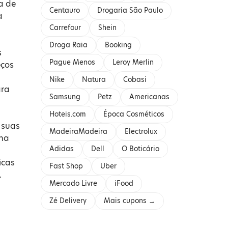
a de
Centauro
Drogaria São Paulo
a
Carrefour
Shein
Droga Raia
Booking
s
Pague Menos
Leroy Merlin
eços
Nike
Natura
Cobasi
ara
Samsung
Petz
Americanas
Hoteis.com
Época Cosméticos
 suas
MadeiraMadeira
Electrolux
na
Adidas
Dell
O Boticário
icas
Fast Shop
Uber
.
Mercado Livre
iFood
Zé Delivery
Mais cupons →