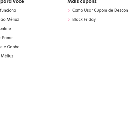
 para você
Mais cupons
›
funciona
Como Usar Cupom de Descon
›
são Méliuz
Black Friday
online
z Prime
ue e Ganhe
 Méliuz