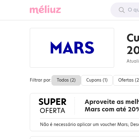
Cu
2
Atual
Filtrar por:
Todos (
2
)
Cupons (
1
)
Ofertas (
2
SUPER
Aproveite as mel
Mars com até 20
OFERTA
Não é necessário aplicar um voucher Mars; Desc