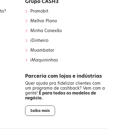
Grupo CASH3
›
to?
Promobit
›
Melhor Plano
›
Minha Conexão
›
iDinheiro
›
Muambator
›
iMaquininhas
Parceria com lojas e indústrias
Quer ajuda pra fidelizar clientes com
um programa de cashback? Vem com a
gente!
É para todos os modelos de
negócio.
Saiba mais