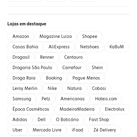
Lojas em destaque
Amazon
Magazine Luiza
Shopee
Casas Bahia
AliExpress
Netshoes
KaBuM
Drogasil
Renner
Centauro
Drogaria São Paulo
Carrefour
Shein
Droga Raia
Booking
Pague Menos
Leroy Merlin
Nike
Natura
Cobasi
Samsung
Petz
Americanas
Hoteis.com
Época Cosméticos
MadeiraMadeira
Electrolux
Adidas
Dell
O Boticário
Fast Shop
Uber
Mercado Livre
iFood
Zé Delivery