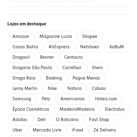
Lojas em destaque
Amazon
Magazine Luiza
Shopee
Casas Bahia
AliExpress
Netshoes
KaBuM
Drogasil
Renner
Centauro
Drogaria São Paulo
Carrefour
Shein
Droga Raia
Booking
Pague Menos
Leroy Merlin
Nike
Natura
Cobasi
Samsung
Petz
Americanas
Hoteis.com
Época Cosméticos
MadeiraMadeira
Electrolux
Adidas
Dell
O Boticário
Fast Shop
Uber
Mercado Livre
iFood
Zé Delivery