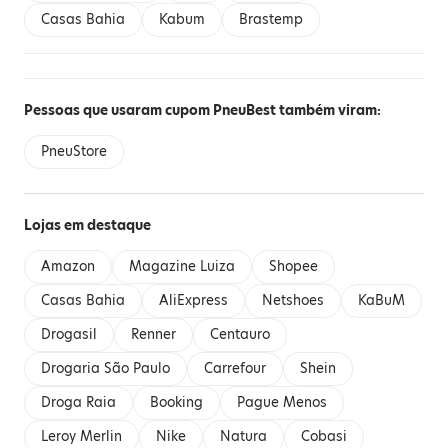
Casas Bahia
Kabum
Brastemp
Pessoas que usaram cupom PneuBest também viram:
PneuStore
Lojas em destaque
Amazon
Magazine Luiza
Shopee
Casas Bahia
AliExpress
Netshoes
KaBuM
Drogasil
Renner
Centauro
Drogaria São Paulo
Carrefour
Shein
Droga Raia
Booking
Pague Menos
Leroy Merlin
Nike
Natura
Cobasi