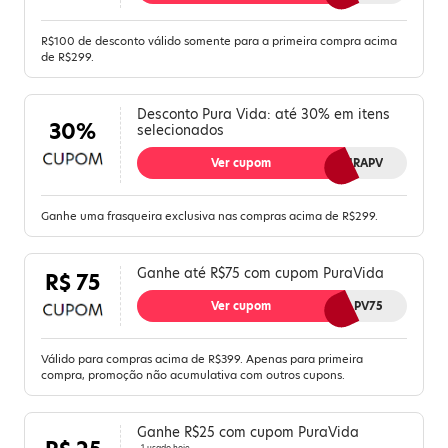
R$100 de desconto válido somente para a primeira compra acima
de R$299.
Desconto Pura Vida: até 30% em itens
30%
selecionados
Ver cupom
FRASQUEIRAPV
Ganhe uma frasqueira exclusiva nas compras acima de R$299.
Ganhe até R$75 com cupom PuraVida
R$ 75
Ver cupom
PV75
Válido para compras acima de R$399. Apenas para primeira
compra, promoção não acumulativa com outros cupons.
Ganhe R$25 com cupom PuraVida