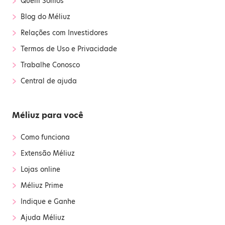
Quem Somos
›
Blog do Méliuz
›
Relações com Investidores
›
Termos de Uso e Privacidade
›
Trabalhe Conosco
›
Central de ajuda
Méliuz para você
›
Como funciona
›
Extensão Méliuz
›
Lojas online
›
Méliuz Prime
›
Indique e Ganhe
›
Ajuda Méliuz