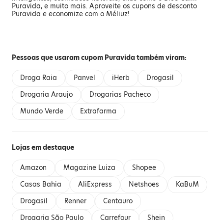
Puravida, e muito mais. Aproveite os cupons de desconto
Puravida e economize com o Méliuz!
Pessoas que usaram cupom Puravida também viram:
Droga Raia
Panvel
iHerb
Drogasil
Drogaria Araujo
Drogarias Pacheco
Mundo Verde
Extrafarma
Lojas em destaque
Amazon
Magazine Luiza
Shopee
Casas Bahia
AliExpress
Netshoes
KaBuM
Drogasil
Renner
Centauro
Drogaria São Paulo
Carrefour
Shein