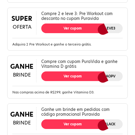
Compre 2 e leve 3: Pre Workout com
SUPER
desconto no cupom Puravida
OFERTA
Ver cupom
COMPRE2LEVE3
Adquira 2 Pre Workout e ganhe o terceiro grátis.
Compre com cupom PuraVida e ganhe
GANHE
Vitamina D grátis
BRINDE
Ver cupom
VERAOPV
Nas compras acima de R$299, ganhe Vitamina D3.
Ganhe um brinde em pedidos com
GANHE
código promocional Puravida
BRINDE
Ver cupom
COPOBLACK