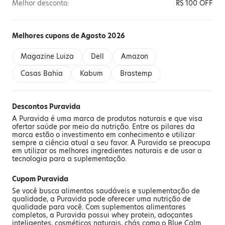
Melhor desconto:
R$ 100 OFF
Melhores cupons de Agosto 2026
Magazine Luiza
Dell
Amazon
Casas Bahia
Kabum
Brastemp
Descontos Puravida
A Puravida é uma marca de produtos naturais e que visa
ofertar saúde por meio da nutrição. Entre os pilares da
marca estão o investimento em conhecimento e utilizar
sempre a ciência atual a seu favor. A Puravida se preocupa
em utilizar os melhores ingredientes naturais e de usar a
tecnologia para a suplementação.
Cupom Puravida
Se você busca alimentos saudáveis e suplementação de
qualidade, a Puravida pode oferecer uma nutrição de
qualidade para você. Com suplementos alimentares
completos, a Puravida possui whey protein, adoçantes
inteligentes, cosméticos naturais, chás como o Blue Calm