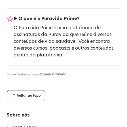
▶️ O que é o Puravida Prime?
O Puravida Prime é uma plataforma de
assinaturas da Puravida que reúne diversos
conteúdos de vida saudável. Você encontra
diversos cursos, podcasts e outros conteúdos
dentro da plataforma!
Home
›
Todas as lojas
›
Cupom Puravida
Voltar ao topo
Sobre nós
›