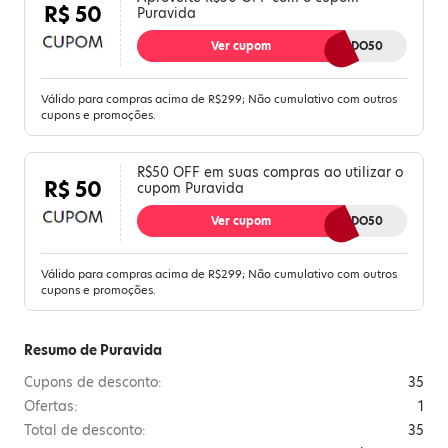
R$ 50
Puravida
Ver cupom
BEMVINDO50
Válido para compras acima de R$299; Não cumulativo com outros
cupons e promoções.
R$50 OFF em suas compras ao utilizar o
R$ 50
cupom Puravida
Ver cupom
BEMVINDO50
Válido para compras acima de R$299; Não cumulativo com outros
cupons e promoções.
Resumo de Puravida
Cupons de desconto:
35
Ofertas:
1
Total de desconto:
35