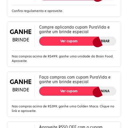
Confira regulamento e aproveite.
Compre aplicando cupom PuraVida e
GANHE
ganhe um brinde especial
BRINDE
Ver cupom
CELEBRAR
Nas compras acima de R$499, ganhe uma unidade do Brain Food.
Aproveite.
Faça compras com cupom PuraVida e
GANHE
ganhe um brinde especial
BRINDE
Ver cupom
SAUDEFEMININA
Nas compras acima de R$399, ganhe uma Golden Maca. Clique no
link e aproveite.
Aproveite R$50 OFF com o cupom