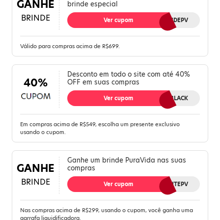
GANHE
brinde especial
BRINDE
Ver cupom
BRINDEPV
Válido para compras acima de R$699.
Desconto em todo o site com até 40%
40%
OFF em suas compras
Ver cupom
PURAVIDABLACK
Em compras acima de R$549, escolha um presente exclusivo
usando o cupom.
Ganhe um brinde PuraVida nas suas
GANHE
compras
BRINDE
Ver cupom
CLIENTEPV
Nas compras acima de R$299, usando o cupom, você ganha uma
garrafa liquidificadora.