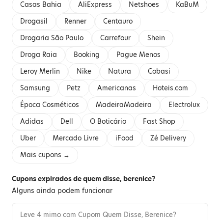
Casas Bahia
AliExpress
Netshoes
KaBuM
Drogasil
Renner
Centauro
Drogaria São Paulo
Carrefour
Shein
Droga Raia
Booking
Pague Menos
Leroy Merlin
Nike
Natura
Cobasi
Samsung
Petz
Americanas
Hoteis.com
Época Cosméticos
MadeiraMadeira
Electrolux
Adidas
Dell
O Boticário
Fast Shop
Uber
Mercado Livre
iFood
Zé Delivery
Mais cupons →
Cupons expirados de quem disse, berenice?
Alguns ainda podem funcionar
Leve 4 mimo com Cupom Quem Disse, Berenice?