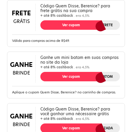
Código Quem Disse, Berenice? para
frete grátis na sua compra
FRETE
+ até 8% cashback
. era 4,5%
GRÁTIS
Ver cupom
QUEROFRETE
Válido para compras acima de R$49.
Ganhe um mini batom em suas compras
no site da loja
GANHE
+ até 8% cashback
. era 4,5%
BRINDE
Ver cupom
QUEROBATOM
Aplique o cupom Quem Disse, Berenice? no carrinho de compras.
Código Quem Disse, Berenice? para
você ganhar uma nécessaire grátis
GANHE
+ até 8% cashback
. era 4,5%
BRINDE
Ver cupom
ORGANIZADA