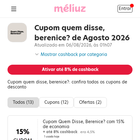
Entrar
Cupom quem disse,
berenice? de Agosto 2026
Atualizado em 06/08/2026, às 01h07
Mostrar cashback por categoria
Ativar até
8%
de cashback
Cupom quem disse, berenice?: confira todos os cupons de
desconto
Todos (
13
)
Cupons (
12
)
Ofertas (
2
)
Cupom Quem Disse, Berenice? com 15%
de economia
15%
+ até 8% cashback
. era 4,5%
1 usado hoje